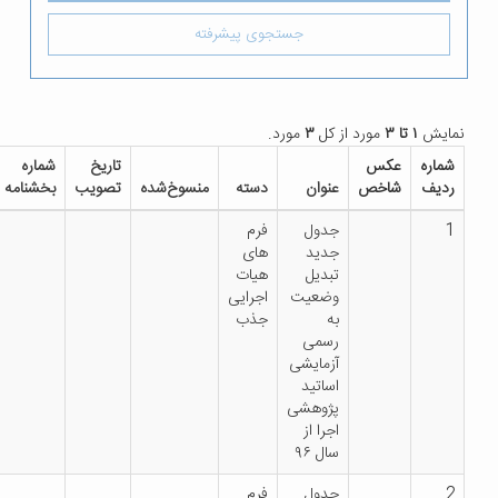
جستجوی پیشرفته
یش
۱ تا ۳
مورد از کل
۳
مورد.
ره
عکس
تاریخ
شماره
دانلود
یف
شاخص
عنوان
دسته
منسوخ‌شده
تصویب
بخشنامه
فایل
جدول
فرم
جدید
های
تبدیل
هیات
وضعیت
اجرایی
به
جذب
رسمی
آزمایشی
اساتید
پژوهشی
اجرا از
سال ۹۶
جدول
فرم