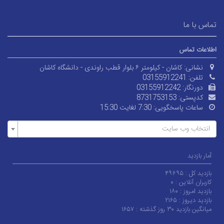
ا ما
 تماس
انی:
کاشان - کیلومتر ۶ بلوار قطب راوندی - دانشگاه کاشان
فن:
03155912241
نگار:
03155912242
پستی:
8731753153
عات پاسخگویی:
7:30 لغایت 15:30
اب وب سایت
زدید
 کل :
۴۹۶۹۵
 آنلاین :
۰
امروز :
۱۸۰
 دیروز :
۲۱۶۵
ید ۳۰ روز گذشته :
۱۶۵۷