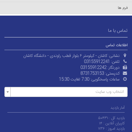
فرم ها
تماس با ما
اطلاعات تماس
نشانی:
کاشان - کیلومتر ۶ بلوار قطب راوندی - دانشگاه کاشان
تلفن:
03155912241
دورنگار:
03155912242
کدپستی:
8731753153
ساعات پاسخگویی:
7:30 لغایت 15:30
انتخاب وب سایت
آمار بازدید
بازدید کل :
۵۰۴۳۱
کاربران آنلاین :
۱۴
بازدید امروز :
۷۳۶