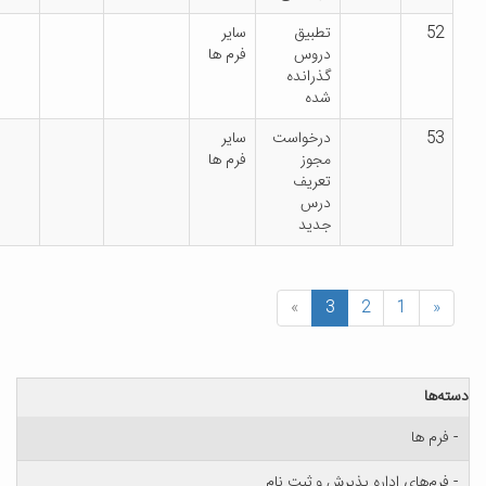
تطبیق
سایر
دروس
فرم ها
گذرانده
شده
درخواست
سایر
مجوز
فرم ها
تعریف
درس
جدید
»
3
2
 اداره پذیرش و ثبت نام