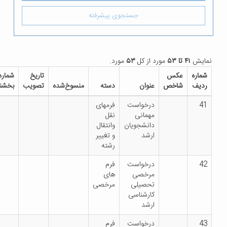
جستجوی پیشرفته
تا ۵۳
مورد از کل
۵۳
مورد.
عکس
تاریخ
شماره
دانلود
شاخص
عنوان
دسته
منسوخ‌شده
تصویب
بخشنامه
فایل
درخواست
فرمهای
مهمانی
نقل
دانشجویان
وانتقال
ارشد
و تغییر
رشته
درخواست
فرم
مرخصی
های
تحصیلی
مرخصی
کارشناسی
ارشد
درخواست
فرم