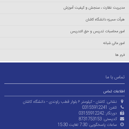
مدیریت نظارت ، سنجش و کیفیت آموزش
هیأت ممیزه دانشگاه کاشان
امور محاسبات تدریس و حق التدریس
امور مالی شبانه
فرم ها
تماس با ما
اطلاعات تماس
نشانی:
کاشان - کیلومتر ۶ بلوار قطب راوندی - دانشگاه کاشان
تلفن:
03155912241
دورنگار:
03155912242
کدپستی:
8731753153
ساعات پاسخگویی:
7:30 لغایت 15:30