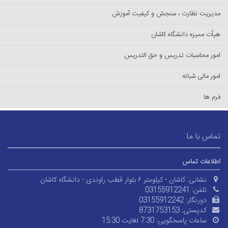
مدیریت نظارت ، سنجش و کیفیت آموزش
هیأت ممیزه دانشگاه کاشان
امور محاسبات تدریس و حق التدریس
امور مالی شبانه
فرم ها
تماس با ما
اطلاعات تماس
نشانی:
کاشان - کیلومتر ۶ بلوار قطب راوندی - دانشگاه کاشان
تلفن:
03155912241
دورنگار:
03155912242
کدپستی:
8731753153
ساعات پاسخگویی:
7:30 لغایت 15:30