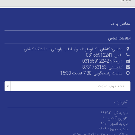
فرم ها
تماس با ما
اطلاعات تماس
نشانی:
کاشان - کیلومتر ۶ بلوار قطب راوندی - دانشگاه کاشان
تلفن:
03155912241
دورنگار:
03155912242
کدپستی:
8731753153
ساعات پاسخگویی:
7:30 لغایت 15:30
انتخاب وب سایت
آمار بازدید
بازدید کل :
۴۶۴۹۲
کاربران آنلاین :
۹
بازدید امروز :
۴۹۳
بازدید دیروز :
۱۸۴۹
میانگین بازدید ۳۰ روز گذشته :
۱۵۵۰